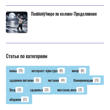
Пьяному море по колено: Продолжение
янв 06, 2025
Статьи по категориям
мемы
(11)
интернет-культура
(6)
юмор
(6)
здоровое питание
(5)
питание
(4)
Коммуникация
(3)
Уход
(3)
здоровье
(3)
контроль веса
(2)
общение
(2)