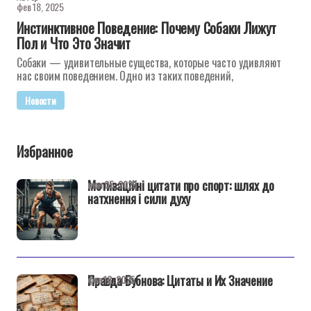
фев 18, 2025
Инстинктивное Поведение: Почему Собаки Лижут
Пол и Что Это Значит
Собаки — удивительные существа, которые часто удивляют
нас своим поведением. Одно из таких поведений,
Новости
Избранное
Мотиваційні цитати про спорт: шлях до
июн 05, 2025
натхнення і сили духу
Правда Бубнова: Цитаты и Их Значение
фев 18, 2025