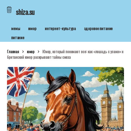
shiza.su
мемы
юмор
интернет-культура
здоровое питание
питание
Главная
юмор
Юмор, который понимают все: как «лошадь с усами» и
британский юмор раскрывают тайны смеха
shiza.su
дек 25, 2025