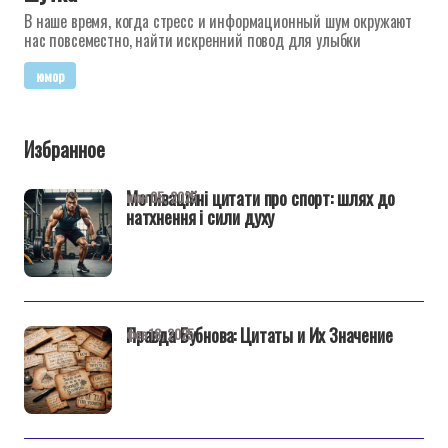
В наше время, когда стресс и информационный шум окружают
нас повсеместно, найти искренний повод для улыбки
юмор
Избранное
Мотиваційні цитати про спорт: шлях до
июн 05, 2025
натхнення і сили духу
Правда Бубнова: Цитаты и Их Значение
фев 18, 2025