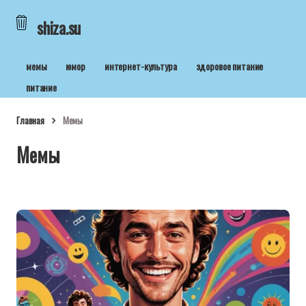
shiza.su
мемы
юмор
интернет-культура
здоровое питание
питание
Главная
Мемы
Мемы