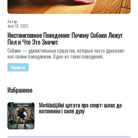
Автор:
фев 18, 2025
Инстинктивное Поведение: Почему Собаки Лижут
Пол и Что Это Значит
Собаки — удивительные существа, которые часто удивляют
нас своим поведением. Одно из таких поведений,
Новости
Избранное
Мотиваційні цитати про спорт: шлях до
июн 05, 2025
натхнення і сили духу