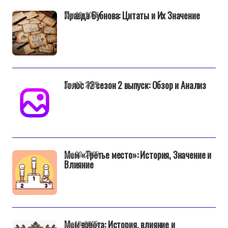
Правда Бубнова: Цитаты и Их Значение
фев 18, 2025
Голос 12 сезон 2 выпуск: Обзор и Анализ
фев 17, 2025
Мем «Третье место»: История, Значение и
янв 22, 2025
Влияние
Мем ворота: История, влияние и
янв 13, 2025