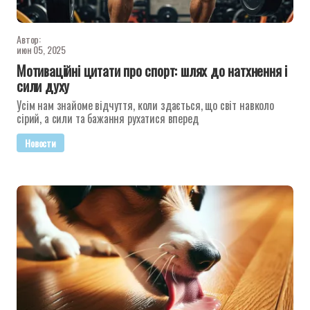
Автор:
июн 05, 2025
Мотиваційні цитати про спорт: шлях до натхнення і
сили духу
Усім нам знайоме відчуття, коли здається, що світ навколо
сірий, а сили та бажання рухатися вперед
Новости