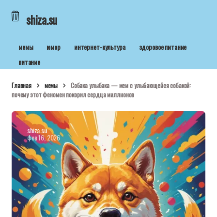
shiza.su
мемы
юмор
интернет-культура
здоровое питание
питание
Главная
мемы
Собака улыбака — мем с улыбающейся собакой:
почему этот феномен покорил сердца миллионов
shiza.su
фев 16, 2026