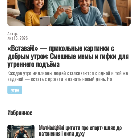
Автор:
янв 15, 2026
«Вставай!» — прикольные картинки с
добрым утром: Смешные мемы и гифки для
утреннего подъёма
Каждое утро миллионы людей сталкиваются с одной и той же
задачей — встать с кровати и начать новый день. Но
утро
Избранное
Мотиваційні цитати про спорт: шлях до
июн 05, 2025
натхнення і сили духу