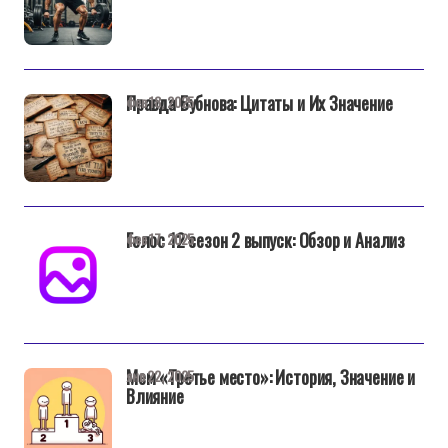
Правда Бубнова: Цитаты и Их Значение
фев 18, 2025
Голос 12 сезон 2 выпуск: Обзор и Анализ
фев 17, 2025
Мем «Третье место»: История, Значение и
янв 22, 2025
Влияние