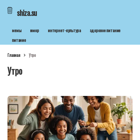
shiza.su
мемы
юмор
интернет-культура
здоровое питание
питание
Главная
Утро
Утро