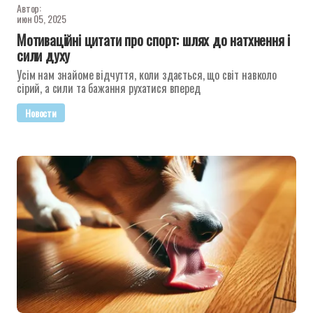
Автор:
июн 05, 2025
Мотиваційні цитати про спорт: шлях до натхнення і
сили духу
Усім нам знайоме відчуття, коли здається, що світ навколо
сірий, а сили та бажання рухатися вперед
Новости