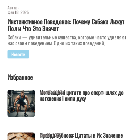
Автор:
фев 18, 2025
Инстинктивное Поведение: Почему Собаки Лижут
Пол и Что Это Значит
Собаки — удивительные существа, которые часто удивляют
нас своим поведением. Одно из таких поведений,
Новости
Избранное
Мотиваційні цитати про спорт: шлях до
июн 05, 2025
натхнення і сили духу
Правда Бубнова: Цитаты и Их Значение
фев 18, 2025