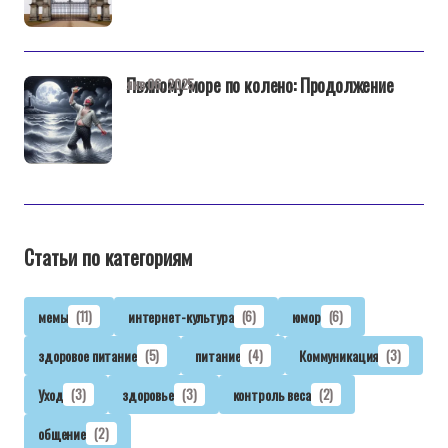
Пьяному море по колено: Продолжение
янв 06, 2025
Статьи по категориям
мемы
(11)
интернет-культура
(6)
юмор
(6)
здоровое питание
(5)
питание
(4)
Коммуникация
(3)
Уход
(3)
здоровье
(3)
контроль веса
(2)
общение
(2)