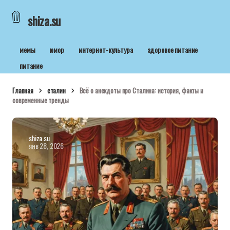
shiza.su
мемы
юмор
интернет-культура
здоровое питание
питание
Главная
сталин
Всё о анекдоты про Сталина: история, факты и
современные тренды
shiza.su
янв 28, 2026