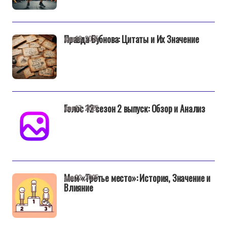
Правда Бубнова: Цитаты и Их Значение
фев 18, 2025
Голос 12 сезон 2 выпуск: Обзор и Анализ
фев 17, 2025
Мем «Третье место»: История, Значение и
янв 22, 2025
Влияние