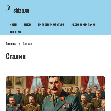
shiza.su
мемы
юмор
интернет-культура
здоровое питание
питание
Главная
Сталин
Сталин